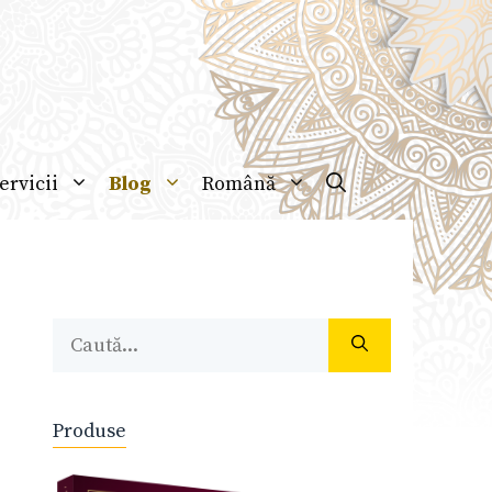
ervicii
Blog
Română
Caută
după:
Produse