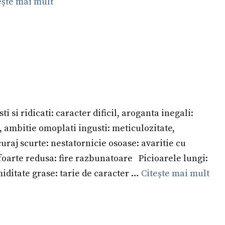
ește mai mult
ti si ridicati: caracter dificil, aroganta inegali:
e, ambitie omoplati ingusti: meticulozitate,
raj scurte: nestatornicie osoase: avaritie cu
 foarte redusa: fire razbunatoare Picioarele lungi:
miditate grase: tarie de caracter …
Citește mai mult