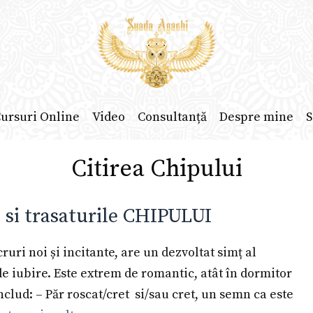
ursuri Online
Video
Consultanță
Despre mine
S
Citirea Chipului
si trasaturile CHIPULUI
ruri noi și incitante, are un dezvoltat simț al
de iubire. Este extrem de romantic, atât în dormitor
 includ: – Păr roscat/cret si/sau cret, un semn ca este