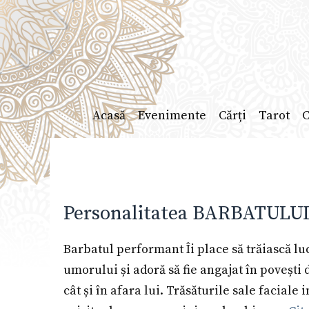
Sari
la
conținut
Acasă
Evenimente
Cărți
Tarot
C
Personalitatea BARBATULUI 
Barbatul performant Îi place să trăiască luc
umorului și adoră să fie angajat în povești 
cât și în afara lui. Trăsăturile sale faciale