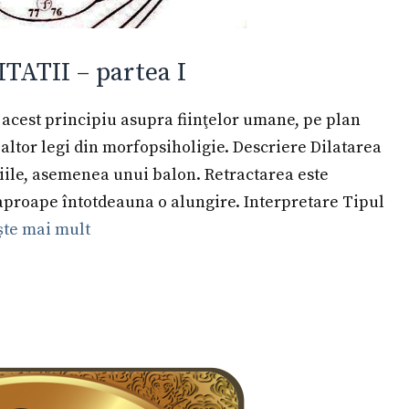
ATII – partea I
acest principiu asupra fiinţelor umane, pe plan
 altor legi din morfopsiholigie. Descriere Dilatarea
ţiile, asemenea unui balon. Retractarea este
aproape întotdeauna o alungire. Interpretare Tipul
ște mai mult