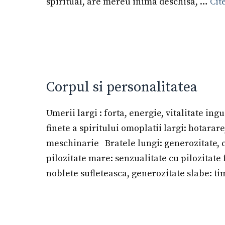
spiritual, are mereu inima deschisa, …
Cit
Corpul si personalitatea
Umerii largi : forta, energie, vitalitate ingus
finete a spiritului omoplatii largi: hotarar
meschinarie Bratele lungi: generozitate, cu
pilozitate mare: senzualitate cu pilozitate
noblete sufleteasca, generozitate slabe: ti