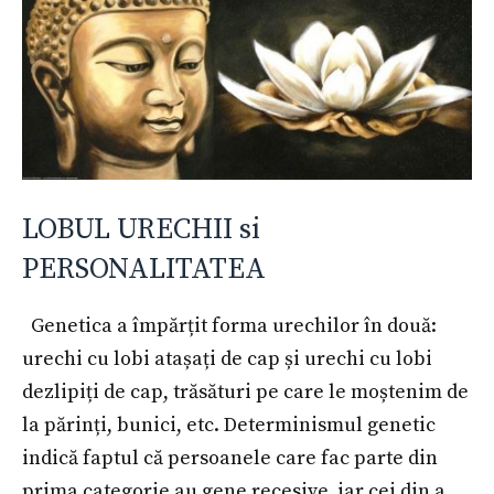
LOBUL URECHII si
PERSONALITATEA
Genetica a împărțit forma urechilor în două:
urechi cu lobi atașați de cap și urechi cu lobi
dezlipiți de cap, trăsături pe care le moștenim de
la părinți, bunici, etc. Determinismul genetic
indică faptul că persoanele care fac parte din
prima categorie au gene recesive, iar cei din a