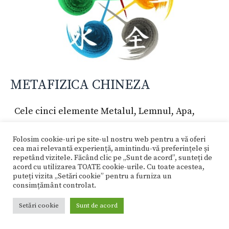
METAFIZICA CHINEZA
Cele cinci elemente Metalul, Lemnul, Apa,
Focul şi Pământul Aici ar fi important să
Folosim cookie-uri pe site-ul nostru web pentru a vă oferi
subliniem că muzica chineză are cinci chei nu
cea mai relevantă experiență, amintindu-vă preferințele și
şapte ca cea occidentală, fiecăreia dintre ele
repetând vizitele. Făcând clic pe „Sunt de acord”, sunteți de
acord cu utilizarea TOATE cookie-urile. Cu toate acestea,
fiindu-i atribuit un element. Este important să
puteți vizita „Setări cookie” pentru a furniza un
consimțământ controlat.
reţinem ce organe şi simţuri, ce culori sau
anotimpuri îi revin fiecărui element, pentru că
Setări cookie
Sunt de acord
este cel mai …
Citește mai mult