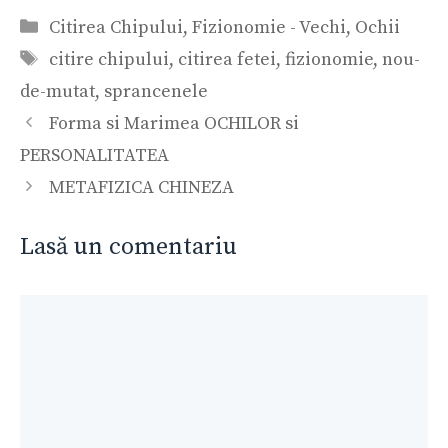
Categorii
Citirea Chipului
,
Fizionomie - Vechi
,
Ochii
Etichete
citire chipului
,
citirea fetei
,
fizionomie
,
nou-
de-mutat
,
sprancenele
Navigare
Forma si Marimea OCHILOR si
în
PERSONALITATEA
articole
METAFIZICA CHINEZA
Lasă un comentariu
Comentariu