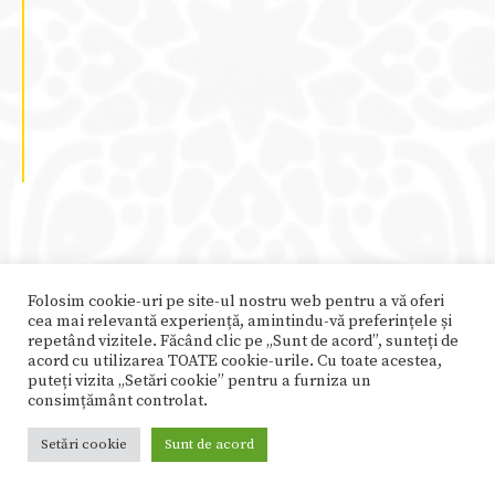
Trimite-mi un mesaj
Folosim cookie-uri pe site-ul nostru web pentru a vă oferi
cea mai relevantă experiență, amintindu-vă preferințele și
repetând vizitele. Făcând clic pe „Sunt de acord”, sunteți de
Numele tău
*
acord cu utilizarea TOATE cookie-urile. Cu toate acestea,
puteți vizita „Setări cookie” pentru a furniza un
consimțământ controlat.
Setări cookie
Sunt de acord
Adresa de email
*