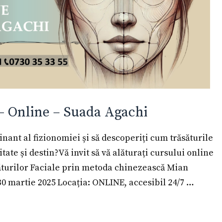
 – Online – Suada Agachi
inant al fizionomiei și să descoperiți cum trăsăturile
ate și destin?Vă invit să vă alăturați cursului online
săturilor Faciale prin metoda chinezească Mian
30 martie 2025 Locația: ONLINE, accesibil 24/7 …