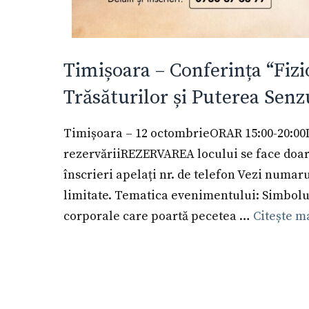
Timișoara – Conferința “Fiz
Trăsăturilor și Puterea Senzu
Timișoara – 12 octombrieORAR 15:00-20:00Lo
rezervăriiREZERVAREA locului se face doar c
înscrieri apelați nr. de telefon Vezi numaru
limitate. Tematica evenimentului: Simbolur
corporale care poartă pecetea …
Citește m