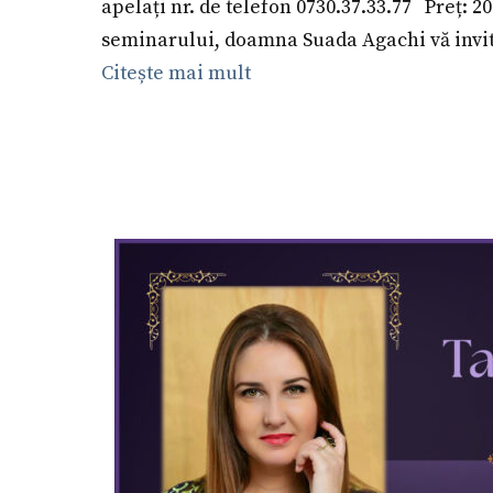
apelați nr. de telefon 0730.37.33.77 Preț: 2
seminarului, doamna Suada Agachi vă invită
Citește mai mult