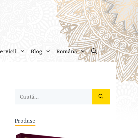
ervicii
Blog
Română
Caută
după:
Produse