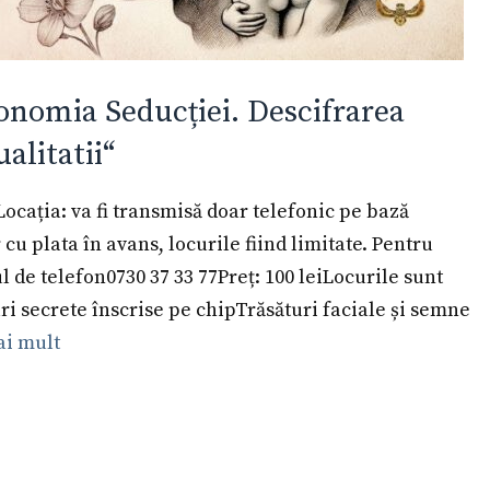
ionomia Seducției. Descifrarea
alitatii“
cația: va fi transmisă doar telefonic pe bază
u plata în avans, locurile fiind limitate. Pentru
l de telefon0730 37 33 77Preț: 100 leiLocurile sunt
i secrete înscrise pe chipTrăsături faciale și semne
ai mult