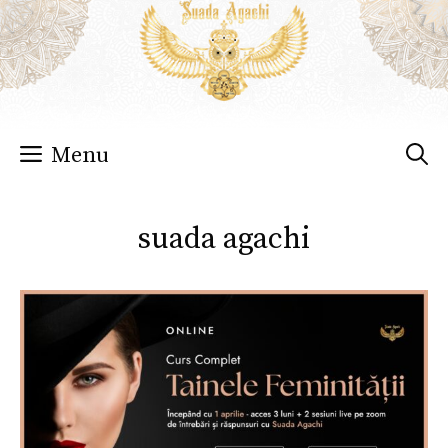
Sari
la
conținut
Menu
suada agachi