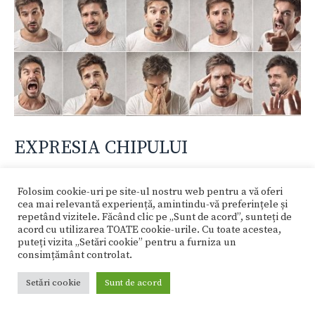
EXPRESIA CHIPULUI
Descriere Expresia feţei emană din privire şi din
Folosim cookie-uri pe site-ul nostru web pentru a vă oferi
zâmbet (mai mult mimica decât forma gurii). Ea
cea mai relevantă experiență, amintindu-vă preferințele și
repetând vizitele. Făcând clic pe „Sunt de acord”, sunteți de
exprimă mai ales gradul de relaxare (deschidere)
acord cu utilizarea TOATE cookie-urile. Cu toate acestea,
puteți vizita „Setări cookie” pentru a furniza un
a persoanei : aceasta poate fi veselă sau
consimțământ controlat.
bucuroasă, liniştită sau neutră, tristă sau
Setări cookie
Sunt de acord
agresivă. Se poate schimba, dar urmează
întotdeauna o expresie de bază care nu se