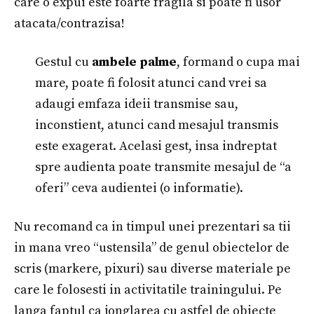
care o expui este foarte fragila si poate fi usor
atacata/contrazisa!
Gestul cu
ambele palme
, formand o cupa mai
mare, poate fi folosit atunci cand vrei sa
adaugi emfaza ideii transmise sau,
inconstient, atunci cand mesajul transmis
este exagerat. Acelasi gest, insa indreptat
spre audienta poate transmite mesajul de “a
oferi” ceva audientei (o informatie).
Nu recomand ca in timpul unei prezentari sa tii
in mana vreo “ustensila” de genul obiectelor de
scris (markere, pixuri) sau diverse materiale pe
care le folosesti in activitatile trainingului. Pe
langa faptul ca jonglarea cu astfel de obiecte