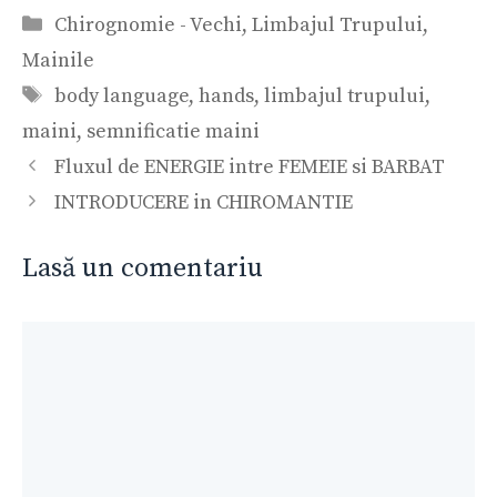
Categorii
Chirognomie - Vechi
,
Limbajul Trupului
,
Mainile
Etichete
body language
,
hands
,
limbajul trupului
,
maini
,
semnificatie maini
Navigare
Fluxul de ENERGIE intre FEMEIE si BARBAT
în
INTRODUCERE in CHIROMANTIE
articole
Lasă un comentariu
Comentariu