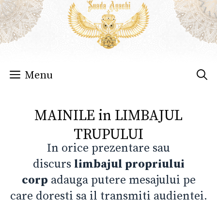
Sari
la
conținut
Menu
MAINILE in LIMBAJUL
TRUPULUI
In orice prezentare sau
discurs
limbajul propriului
corp
adauga putere mesajului pe
care doresti sa il transmiti audientei.