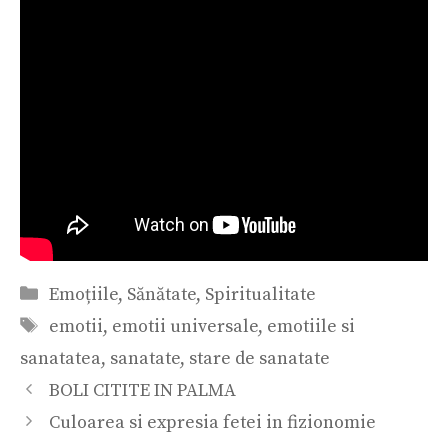
Categorii
Emoțiile
,
Sănătate
,
Spiritualitate
Etichete
emotii
,
emotii universale
,
emotiile si
sanatatea
,
sanatate
,
stare de sanatate
Navigare
BOLI CITITE IN PALMA
în
Culoarea si expresia fetei in fizionomie
articole