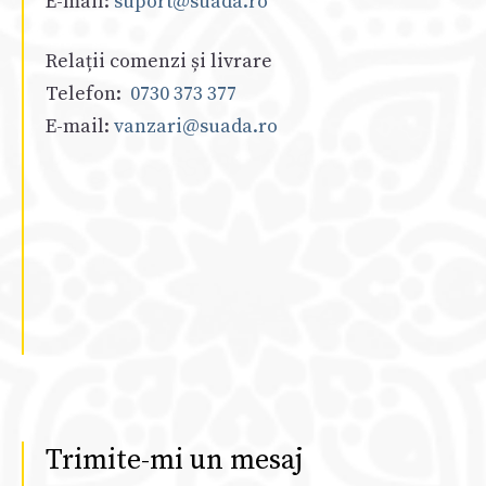
E-mail:
suport@suada.ro
Relații comenzi și livrare
Telefon:
0730 373 377
E-mail:
vanzari@suada.ro
Trimite-mi un mesaj