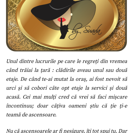
Unul dintre lucrurile pe care le regreţi din vremea
când trăiai la ţară : clădirile aveau unul sau două
etaje. De când te-ai mutat la oraş, ai fost nevoit să
urci şi să cobori câte opt etaje la servici şi două
acasă. Cei mai mulţi cred că vrei să faci mişcare
încontinuu; doar câţiva oameni ştiu că ţie ţi-e
teamă de ascensoare.
Nu că ascensoarele ar fi nesigure, îţi tot spui tu. Dar