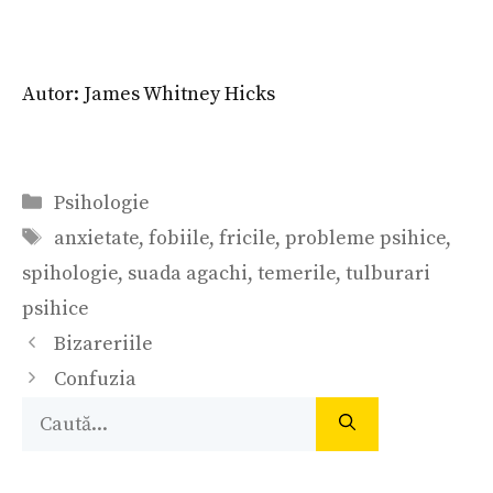
Autor: James Whitney Hicks
Categorii
Psihologie
Etichete
anxietate
,
fobiile
,
fricile
,
probleme psihice
,
spihologie
,
suada agachi
,
temerile
,
tulburari
psihice
Navigare
Bizareriile
în
Confuzia
articole
Caută
după: