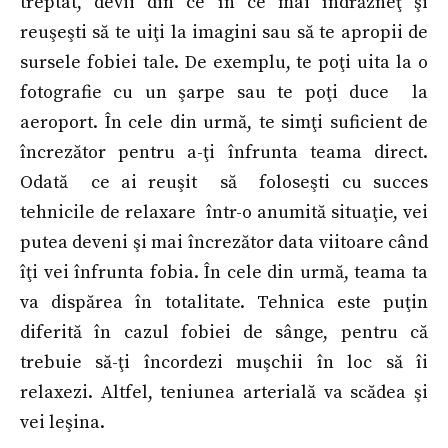
treptat, devii din ce în ce mai îndrăzneţ şi
reuşeşti să te uiţi la imagini sau să te apropii de
sursele fobiei tale. De exemplu, te poţi uita la o
fotografie cu un şarpe sau te poţi duce la
aeroport. În cele din urmă, te simţi suficient de
încrezător pentru a-ţi înfrunta teama direct.
Odată ce ai reuşit să foloseşti cu succes
tehnicile de relaxare într-o anumită situaţie, vei
putea deveni şi mai încrezător data viitoare când
îţi vei înfrunta fobia. În cele din urmă, teama ta
va dispărea în totalitate. Tehnica este puţin
diferită în cazul fobiei de sânge, pentru că
trebuie să-ţi încordezi muşchii în loc să îi
relaxezi. Altfel, teniunea arterială va scădea şi
vei leşina.