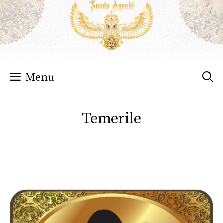
Sari
la
conținut
Menu
Temerile