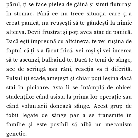
părul, ţi se face pielea de găină şi simţi fluturaşi
în stomac. Până ce nu trece situaţia care ţi-a
creat panică, nu reuşeşti să te gândeşti la nimic
altceva. Devii frustrat şi poţi avea atac de panică.
Dacă eşti împreună cu altcineva, te vei ruşina de
faptul că ţi s-a făcut frică. Vei roşi şi vei încerca
să te ascunzi, balbaind-te. Dacă te temi de sânge,
ace de seringă sau răni, reacţia va fi diferită.
Pulsul îţi scade,ameţeşti şi chiar poţi leşina dacă
stai în picioare. Asta li se întâmplă de obicei
studenţilor când asista la prima lor operaţie sau
când voluntarii donează sânge. Acest grup de
fobii legate de sânge par a se transmite în
familie şi este posibil să aibă un mecanism
genetic.