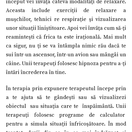
început vei învăţa câteva modalităţi de relaxare.
Aceasta include exerciţii de relaxare a
muşchilor, tehnici re respiraţie şi vizualizarea
unor situaţii liniştitoare. Apoi vei învăţa cum să-ţi
reaminteşti că frica ta este iraţională. Mai mult
ca sigur, nu ţi se va întâmpla nimic rău dacă te
sui într-un ascensor, într-un avion sau mângâi un
câine. Unii terapeuţi folosesc hipnoza pentru a-ţi
întări încrederea în tine.
În terapia prin expunere terapeutul începe prin
a te ajuta să te gândeşti sau să vizualizezi
obiectul sau situaţia care te înspăimântă. Unii
terapeuţi folosesc programe de calculator
pentru a simula situaţii înfricoşătoare. În mod