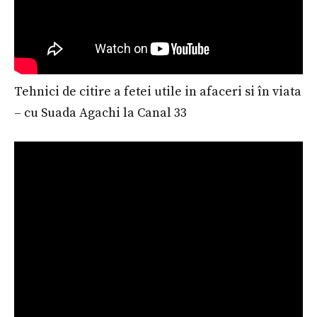
Tehnici de citire a fetei utile in afaceri si în viata
– cu Suada Agachi la Canal 33