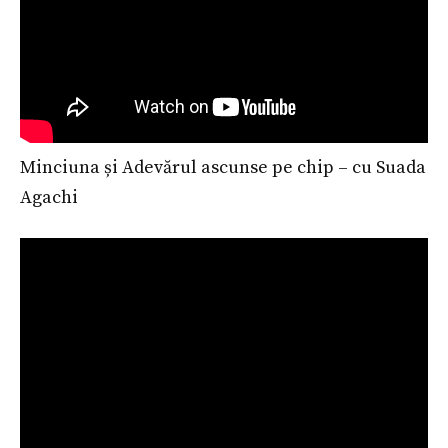
Minciuna și Adevărul ascunse pe chip – cu Suada
Agachi