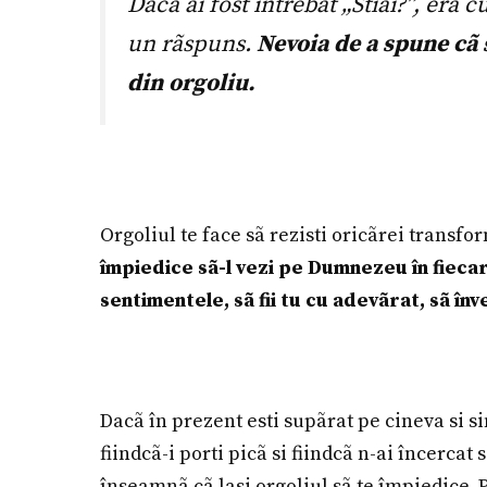
Dacã ai fost întrebat „
Stiai?
”, era c
un rãspuns.
Nevoia de a spune cã st
din orgoliu.
Orgoliul te face sã rezisti oricãrei transfo
împiedice sã-l vezi pe Dumnezeu în fiecare
sentimentele, sã fii tu cu adevãrat, sã înve
Dacã în prezent esti supãrat pe cineva si sim
fiindcã-i porti picã si fiindcã n-ai încercat
înseamnã cã lasi orgoliul sã te împiedice. 