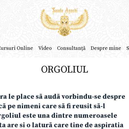
ursuri Online
Video
Consultanță
Despre mine
S
ORGOLIUL
ra le place sã audã vorbindu-se despre
ã pe nimeni care sã fi reusit sã-l
rgoliul este una dintre numeroasele
ta are si o laturã care tine de aspiratia