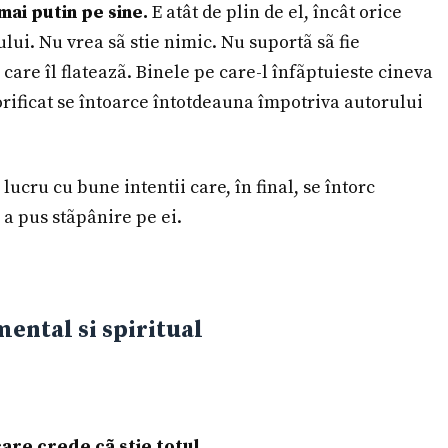
mai putin pe sine.
E atât de plin de el, încât orice
cului. Nu vrea sã stie nimic. Nu suportã sã fie
care îl flateazã. Binele pe care-l înfãptuieste cineva
lorificat se întoarce întotdeauna împotriva autorului
lucru cu bune intentii care, în final, se întorc
 a pus stãpânire pe ei.
ental si spiritual
care crede cã stie totul.