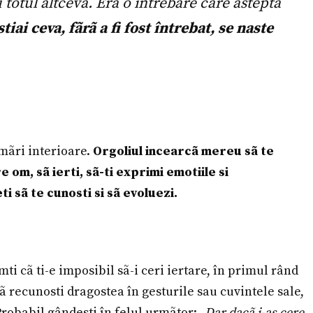
u totul altceva. Era o întrebare care astepta
iai ceva, fãrã a fi fost întrebat, se naste
rmãri interioare.
Orgoliul incearcã mereu sã te
 om, sã ierti, sã-ti exprimi emotiile si
ti sã te cunosti si sã evoluezi.
ti cã ti-e imposibil sã-i ceri iertare, în primul rând
 sã recunosti dragostea în gesturile sau cuvintele sale,
Probabil gândesti în felul urmãtor: „
Dar dacã i-as cere