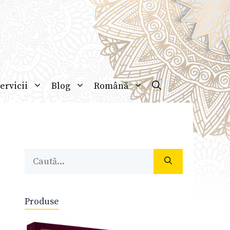
ervicii
Blog
Română
Caută
după:
Produse