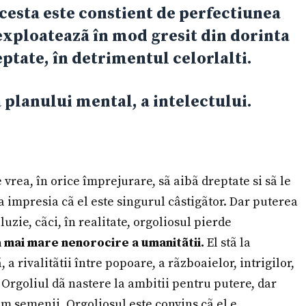
cesta este constient de perfectiunea
o exploateazã în mod gresit din dorinta
ptate, în detrimentul celorlalti.
a planului mental, a intelectului.
vrea, în orice împrejurare, sã aibã dreptate si sã le
ea impresia cã el este singurul câstigãtor. Dar puterea
luzie, cãci, în realitate, orgoliosul pierde
a mai mare nenorocire a umanitãtii.
El stã la
 a rivalitãtii între popoare, a rãzboaielor, intrigilor,
. Orgoliul dã nastere la ambitii pentru putere, dar
m semenii. Orgoliosul este convins cã el e