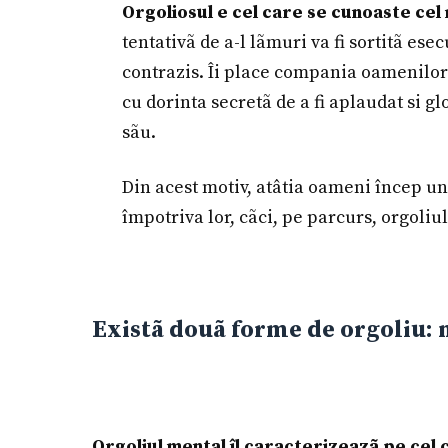
Orgoliosul e cel care se cunoaste cel 
tentativã de a-l lãmuri va fi sortitã ese
contrazis. Îi place compania oamenilor 
cu dorinta secretã de a fi aplaudat si g
sãu.
Din acest motiv, atâtia oameni încep un 
împotriva lor, cãci, pe parcurs, orgoliul
Existã douã forme de orgoliu: m
Orgoliul mental îl caracterizeazã pe cel 