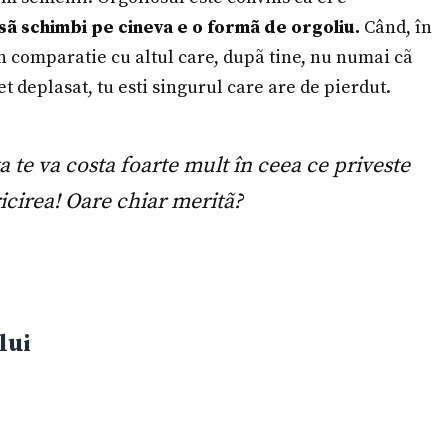
sã schimbi pe cineva e o formã de orgoliu.
Când, în
e în comparatie cu altul care, dupã tine, nu numai cã
t deplasat, tu esti singurul care are de pierdut.
ta te va costa foarte mult în ceea ce priveste
ericirea! Oare chiar meritã?
lui