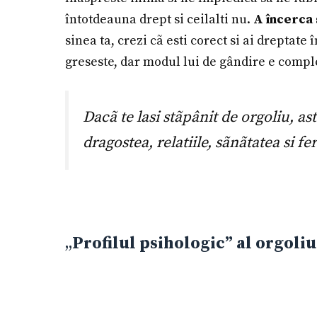
întotdeauna drept si ceilalti nu.
A încerca 
sinea ta, crezi cã esti corect si ai dreptat
greseste, dar modul lui de gândire e comple
Dacã te lasi stãpânit de orgoliu, as
dragostea, relatiile, sãnãtatea si f
„
Profilul psihologic” al orgoliu