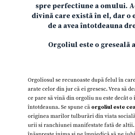
spre perfectiune a omului. A
divinã care existã în el, dar 
de a avea întotdeauna dre
Orgoliul este o gresealã 
Orgoliosul se recunoaste dupã felul în care 
arate celor din jur cã ei gresesc. Vrea sã d
ce pare sã vinã din orgoliu nu este decât o i
întotdeauna. Se spune cã
orgoliul este ce
originea marilor tulburãri din viata socialã,
urii si ranchiunei manifestate fatã de altii
înãspreste inima si ne împiedicã sã ne iubi