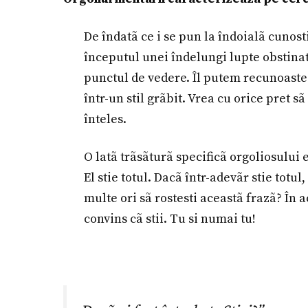
De îndatã ce i se pun la îndoialã cunosti
începutul unei îndelungi lupte obstinat
punctul de vedere. Îl putem recunoaste p
într-un stil grãbit. Vrea cu orice pret sã
înteles.
O latã trãsãturã specificã orgoliosului 
El stie totul. Dacã într-adevãr stie totu
multe ori sã rostesti aceastã frazã? În a
convins cã stii. Tu si numai tu!