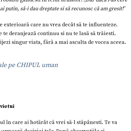
ai putin, sã-i dau dreptate si sã recunosc cã am gresit!
”
te exterioarã care nu vrea decât sã te influenteze.
 te deranjeazã continuu si nu te lasã sã trãiesti.
rijezi singur viata, fãrã a mai asculta de vocea aceea.
rsale pe CHIPUL uman
vietui
 în care ai hotãrât cã vrei sã-l stãpânesti. Te va