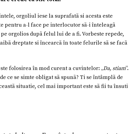
ntele, orgoliul iese la suprafatã si acesta este
e pentru a-l face pe interlocutor sã-i înteleagã
e orgolios dupã felul lui de a fi. Vorbeste repede,
 aibã dreptate si încearcã în toate felurile sã se facã
este folosirea în mod curent a cuvintelor: „
Da, stiam
”.
l, de ce se simte obligat sã spunã? Ti se întâmplã de
ceastã situatie, cel mai important este sã fii tu însuti