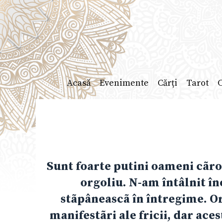
Sari
la
conținut
Acasă
Evenimente
Cărți
Tarot
C
Sunt foarte putini oameni cãro
orgoliu. N-am întâlnit înc
stãpâneascã în întregime. O
manifestãri ale fricii, dar aces