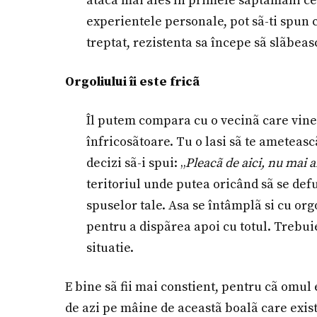
ataca mai ales în primele sãptãmâni ce 
experientele personale, pot sã-ti spun c
treptat, rezistenta sa începe sã slãbeas
Orgoliului îi este fricã
Îl putem compara cu o vecinã care vine 
înfricosãtoare. Tu o lasi sã te ameteascã
decizi sã-i spui: „
Pleacã de aici, nu mai a
teritoriul unde putea oricând sã se defu
spuselor tale. Asa se întâmplã si cu org
pentru a dispãrea apoi cu totul. Trebui
situatie.
E bine sã fii mai constient, pentru cã omul
de azi pe mâine de aceastã boalã care exist