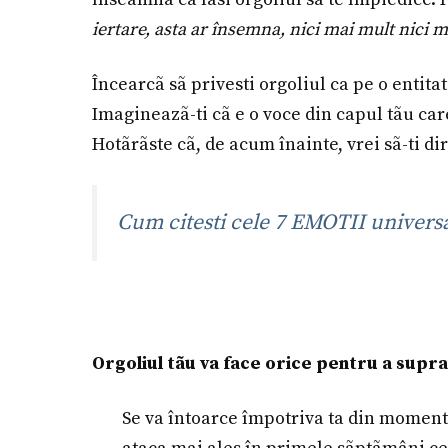
iertare, asta ar însemna, nici mai mult nici m
Încearcã sã privesti orgoliul ca pe o entita
Imagineazã-ti cã e o voce din capul tãu care
Hotãrãste cã, de acum înainte, vrei sã-ti di
Cum citesti cele 7 EMOTII unive
Orgoliul tãu va face orice pentru a supra
Se va întoarce împotriva ta din momentul