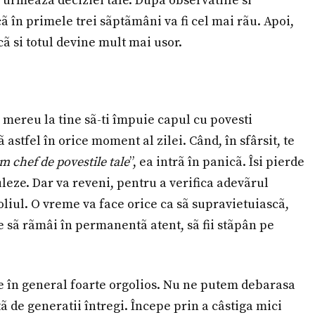
urmeazã deciziei tale. Dupã observatiile si
ã în primele trei sãptãmâni va fi cel mai rãu. Apoi,
cã si totul devine mult mai usor.
mereu la tine sã-ti împuie capul cu povesti
 astfel în orice moment al zilei. Când, în sfârsit, te
m chef de povestile tale
”, ea intrã în panicã. Îsi pierde
leze. Dar va reveni, pentru a verifica adevãrul
oliul. O vreme va face orice ca sã supravietuiascã,
e sã rãmâi în permanentã atent, sã fii stãpân pe
 e în general foarte orgolios. Nu ne putem debarasa
ã de generatii întregi. Începe prin a câstiga mici