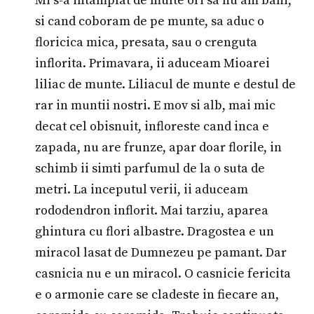
Mi s-a intamplat de multe ori sa nu am bani,
si cand coboram de pe munte, sa aduc o
floricica mica, presata, sau o crenguta
inflorita. Primavara, ii aduceam Mioarei
liliac de munte. Liliacul de munte e destul de
rar in muntii nostri. E mov si alb, mai mic
decat cel obisnuit, infloreste cand inca e
zapada, nu are frunze, apar doar florile, in
schimb ii simti parfumul de la o suta de
metri. La inceputul verii, ii aduceam
rododendron inflorit. Mai tarziu, aparea
ghintura cu flori albastre. Dragostea e un
miracol lasat de Dumnezeu pe pamant. Dar
casnicia nu e un miracol. O casnicie fericita
e o armonie care se cladeste in fiecare an,