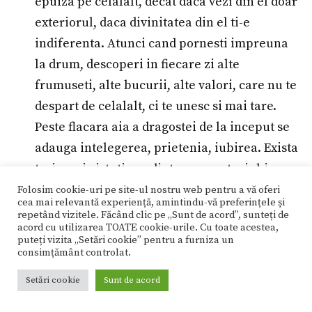
epuiza pe celalalt, decat daca vezi din el doar
exteriorul, daca divinitatea din el ti-e
indiferenta. Atunci cand pornesti impreuna
la drum, descoperi in fiecare zi alte
frumuseti, alte bucurii, alte valori, care nu te
despart de celalalt, ci te unesc si mai tare.
Peste flacara aia a dragostei de la inceput se
adauga intelegerea, prietenia, iubirea. Exista
trei mari virtuti: credinta, speranta, iubirea.
Cand le ai pe toate, evoluezi spiritual alaturi
Folosim cookie-uri pe site-ul nostru web pentru a vă oferi
cea mai relevantă experiență, amintindu-vă preferințele și
de celalalt. Si atunci e splendid!
repetând vizitele. Făcând clic pe „Sunt de acord”, sunteți de
acord cu utilizarea TOATE cookie-urile. Cu toate acestea,
puteți vizita „Setări cookie” pentru a furniza un
consimțământ controlat.
Setări cookie
Sunt de acord
Tinerii au nevoie de modele. Eu