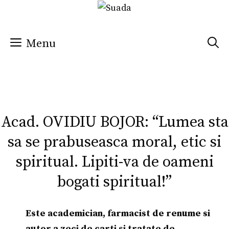
Sari
la
conținut
Menu
Acad. OVIDIU BOJOR: “Lumea sta
sa se prabuseasca moral, etic si
spiritual. Lipiti-va de oameni
bogati spiritual!”
Este academician, farmacist de renume si
autor a zeci de carti si tratate de