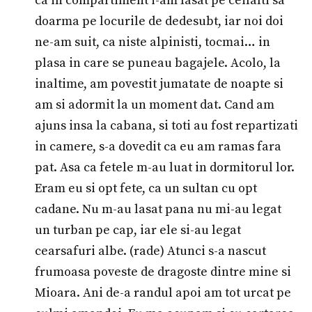
ca in compartiment i-am lasat pe ceilalti sa
doarma pe locurile de dedesubt, iar noi doi
ne-am suit, ca niste alpinisti, tocmai… in
plasa in care se puneau bagajele. Acolo, la
inaltime, am povestit jumatate de noapte si
am si adormit la un moment dat. Cand am
ajuns insa la cabana, si toti au fost repartizati
in camere, s-a dovedit ca eu am ramas fara
pat. Asa ca fetele m-au luat in dormitorul lor.
Eram eu si opt fete, ca un sultan cu opt
cadane. Nu m-au lasat pana nu mi-au legat
un turban pe cap, iar ele si-au legat
cearsafuri albe. (rade) Atunci s-a nascut
frumoasa poveste de dragoste dintre mine si
Mioara. Ani de-a randul apoi am tot urcat pe