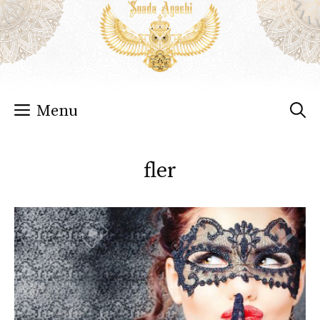
Sari
la
conținut
Menu
fler