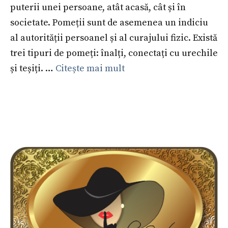
puterii unei persoane, atât acasă, cât și în
societate. Pomeții sunt de asemenea un indiciu
al autorității persoanel și al curajului fizic. Există
trei tipuri de pomeți: înalți, conectați cu urechile
și teșiți. …
Citește mai mult