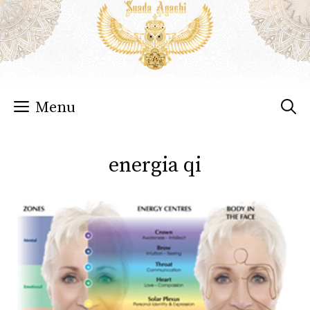
Sari
la
conținut
Menu
energia qi