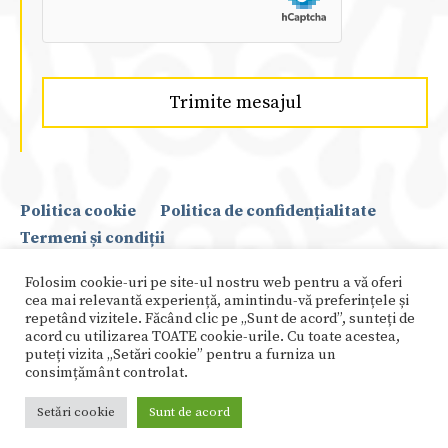
Trimite mesajul
Politica cookie
Politica de confidențialitate
Termeni și condiții
Folosim cookie-uri pe site-ul nostru web pentru a vă oferi
Copyright © 2021 Suada Agachi
cea mai relevantă experiență, amintindu-vă preferințele și
repetând vizitele. Făcând clic pe „Sunt de acord”, sunteți de
acord cu utilizarea TOATE cookie-urile. Cu toate acestea,
puteți vizita „Setări cookie” pentru a furniza un
consimțământ controlat.
Creat de
GDCloud.io
Setări cookie
Sunt de acord