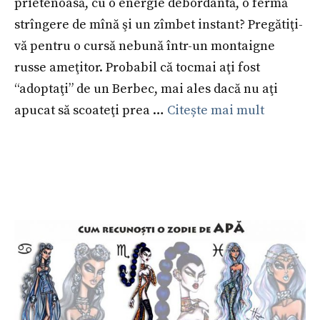
prietenoasă, cu o energie debordantă, o fermă
strîngere de mînă şi un zîmbet instant? Pregătiţi-
vă pentru o cursă nebună într-un montaigne
russe ameţitor. Probabil că tocmai aţi fost
“adoptaţi” de un Berbec, mai ales dacă nu aţi
apucat să scoateţi prea …
Citește mai mult