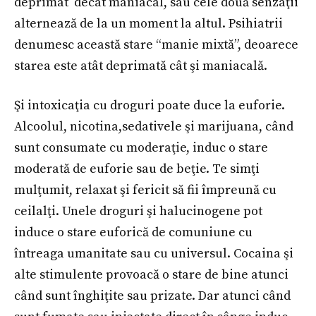
deprimat decât maniacal, sau cele două senzaţii
alternează de la un moment la altul. Psihiatrii
denumesc această stare “manie mixtă”, deoarece
starea este atât deprimată cât şi maniacală.
Şi intoxicaţia cu droguri poate duce la euforie.
Alcoolul, nicotina,sedativele şi marijuana, când
sunt consumate cu moderaţie, induc o stare
moderată de euforie sau de beţie. Te simţi
mulţumit, relaxat şi fericit să fii împreună cu
ceilalţi. Unele droguri şi halucinogene pot
induce o stare euforică de comuniune cu
întreaga umanitate sau cu universul. Cocaina şi
alte stimulente provoacă o stare de bine atunci
când sunt înghiţite sau prizate. Dar atunci când