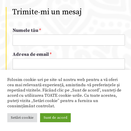
Trimite-mi un mesaj
Numele tău
*
Adresa de email
*
Telefon
*
Folosim cookie-uri pe site-ul nostru web pentru a vă oferi
cea mai relevantă experiență, amintindu-vă preferințele și
repetând vizitele. Făcând clic pe „Sunt de acord”, sunteți de
acord cu utilizarea TOATE cookie-urile. Cu toate acestea,
puteți vizita „Setări cookie” pentru a furniza un
Mesajul tău
*
consimțământ controlat.
Setări cookie
Sunt de acord