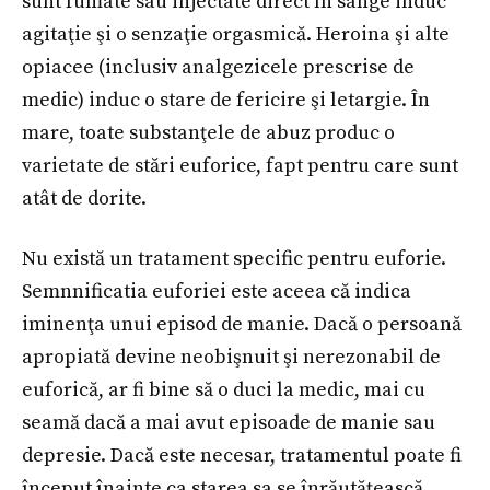
sunt fumate sau injectate direct în sânge induc
agitaţie şi o senzaţie orgasmică. Heroina şi alte
opiacee (inclusiv analgezicele prescrise de
medic) induc o stare de fericire şi letargie. În
mare, toate substanţele de abuz produc o
varietate de stări euforice, fapt pentru care sunt
atât de dorite.
Nu există un tratament specific pentru euforie.
Semnnificatia euforiei este aceea că indica
iminenţa unui episod de manie. Dacă o persoană
apropiată devine neobişnuit şi nerezonabil de
euforică, ar fi bine să o duci la medic, mai cu
seamă dacă a mai avut episoade de manie sau
depresie. Dacă este necesar, tratamentul poate fi
început înainte ca starea sa se înrăutăţească.