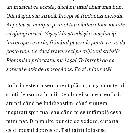
un musical c
a
acesta, dacă nu unul chiar mai bun.
Odată ajuns în stradă, începi să fredonezi melodii.
Ai putea să compui primul tău cântec chiar înainte
să ajungi acasă. Păşeşti în stradă şi o maşină îţi
întrerupe reveri
a
, frânând puternic pentru a nu da
peste tine. Ce dacă traversezi pe mijlocul străzii?
Pietoniiau prioritate, nu-
i
aşa? Te întrebi de ce
şoferul e atât de morocănos. Eo zi minunată!
Euforia este un sentiment plăcut, ca şi cum te-ai
simţi deasupra lumii. De obicei suntem euforici
atunci când ne îndrăgostim, când suntem
inspiraţi spiritual sau când ni se întâmplă ceva
minunat. Din multe puncte de vedere, euforia
este opusul depresiei. Psihiatrii folosesc