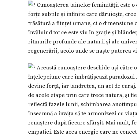
Cunoașterea tainelor feminității este o c
forțe subtile și infinite care dăruiește, cr
trăsătură a ființei umane, ci o dimensiune 
învăluind tot ce este viu în grație și blând
ritmurile profunde ale naturii și ale univer
regenerării, acolo unde se naște puterea vi
Această cunoaștere deschide uși către o
înțelepciune care îmbrățișează paradoxul for
devine forță, iar tandrețea, un act de curaj.
de acele etape prin care trece natura, și f
reflectă fazele lunii, schimbarea anotimpur
înseamnă a învăța să te armonizezi cu viața
renaștere după fiecare sfârșit. Mai mult, fe
empatiei. Este acea energie care ne conecte