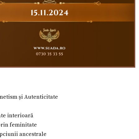
netism și Autenticitate
ate interioară
prin feminitate
pciunii ancestrale