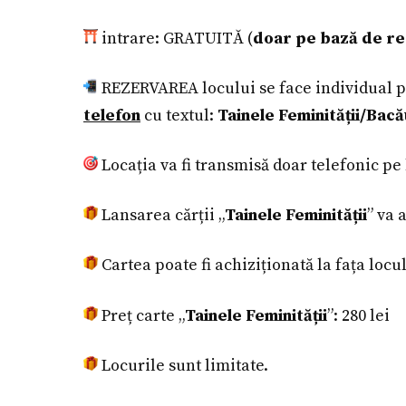
intrare: GRATUITĂ (
doar pe bază de re
REZERVAREA locului se face individual pr
telefon
cu textul:
Tainele Feminității
/Bacă
Locația va fi transmisă doar telefonic pe
Lansarea cărții „
Tainele Feminității
” va 
Cartea poate fi achiziționată la fața locu
Preț carte „
Tainele Feminității
”: 280 lei
Locurile sunt limitate.