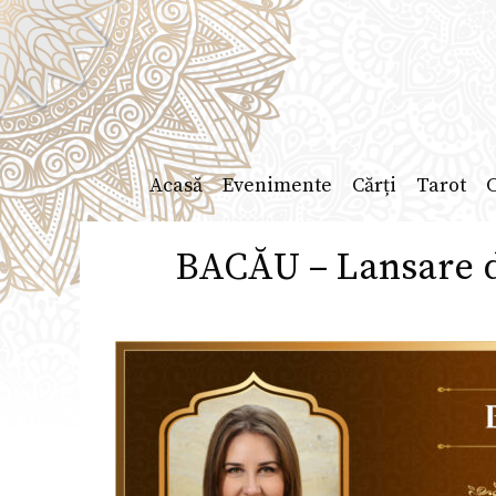
Sari
la
conținut
Acasă
Evenimente
Cărți
Tarot
C
BACĂU – Lansare d