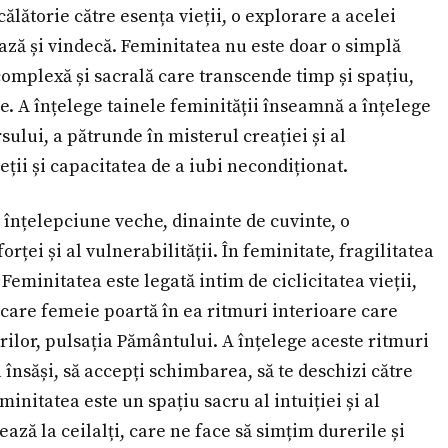
ălătorie către esența vieții, o explorare a acelei
eează și vindecă. Feminitatea nu este doar o simplă
complexă și sacrală care transcende timp și spațiu,
ețe. A înțelege tainele feminității înseamnă a înțelege
sului, a pătrunde în misterul creației și al
eții și capacitatea de a iubi necondiționat.
 înțelepciune veche, dinainte de cuvinte, o
ței și al vulnerabilității. În feminitate, fragilitatea
 Feminitatea este legată intim de ciclicitatea vieții,
iecare femeie poartă în ea ritmuri interioare care
ilor, pulsația Pământului. A înțelege aceste ritmuri
 însăși, să accepți schimbarea, să te deschizi către
minitatea este un spațiu sacru al intuiției și al
ază la ceilalți, care ne face să simțim durerile și