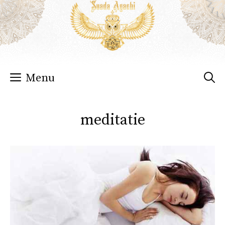
Sari
la
conținut
Menu
meditatie