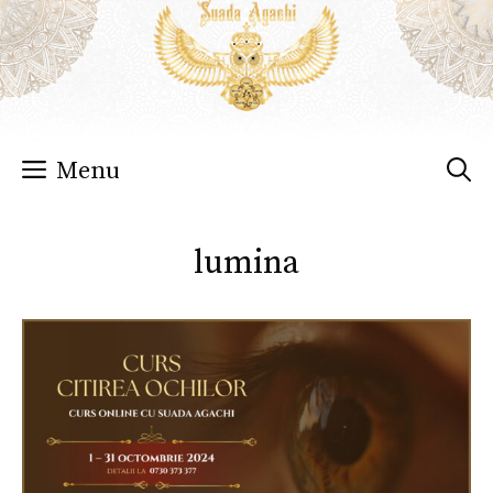
Sari
la
conținut
Menu
lumina