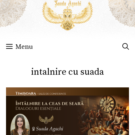
Sari
la
conținut
Menu
intalnire cu suada