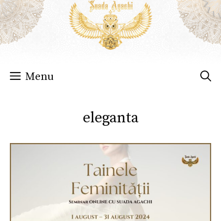
Sari
la
conținut
Menu
eleganta