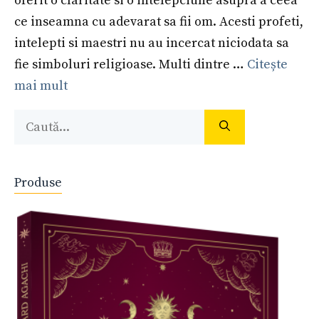
oferit o claritate si o intelepciune asupra a ceea
ce inseamna cu adevarat sa fii om. Acesti profeti,
intelepti si maestri nu au incercat niciodata sa
fie simboluri religioase. Multi dintre …
Citește
mai mult
Caută
după:
Produse