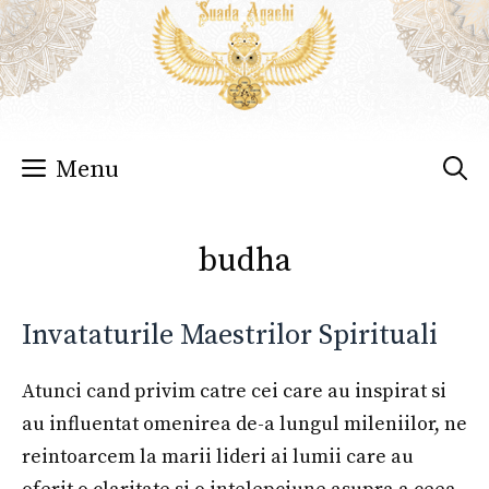
Sari
la
conținut
Menu
budha
Invataturile Maestrilor Spirituali
Atunci cand privim catre cei care au inspirat si
au influentat omenirea de-a lungul mileniilor, ne
reintoarcem la marii lideri ai lumii care au