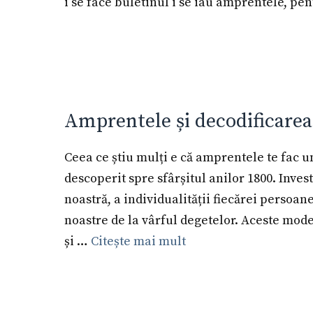
i se face buletinul i se iau amprentele, pen
Amprentele și decodificarea
Ceea ce știu mulți e că amprentele te fac un
descoperit spre sfârșitul anilor 1800. Inves
noastră, a individualității fiecărei persoan
noastre de la vârful degetelor. Aceste mode
și …
Citește mai mult