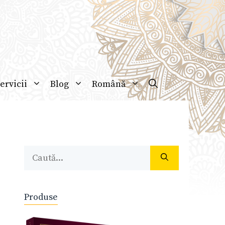
ervicii
Blog
Română
Caută
după:
Produse