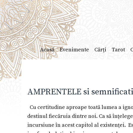
Sari
la
conținut
Acasă
Evenimente
Cărți
Tarot
C
AMPRENTELE si semnificatia
Cu certitudine aproape toată lumea a ignor
destinul fiecăruia dintre noi. Ca să înţel
incursiune în acest capitol al existenţei. 