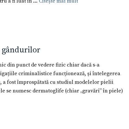
tru a fi luat în …
Citește mai mult
 gândurilor
ic din punct de vedere fizic chiar dacă s-a
tigațiile criminalistice funcționează, și întelegerea
e, a fost împrospătată cu studiul modelelor pielii
le se numesc dermatoglife (chiar „gravări” în piele)