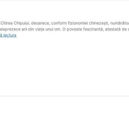
 Citirea Chipului, deoarece, conform fizionomiei chinezești, numărătoa
 paisprezece ani din viața unui om. O poveste fascinantă, atestată de că
Analiza
ă lectura
URECHILOR
in
Citirea
Chipului