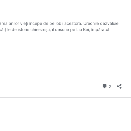
rea anilor vieți începe de pe lobii acestora. Urechile dezvăluie
rțile de istorie chinezești, îl descrie pe Liu Bei, împăratul
comentarii
2