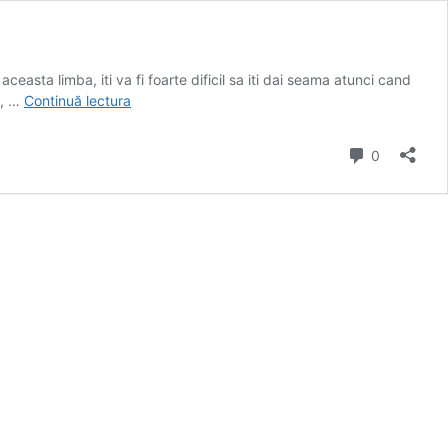
easta limba, iti va fi foarte dificil sa iti dai seama atunci cand
Fizionomia
a, …
Continuă lectura
si
diagnosticarea
comentarii
0
medicala