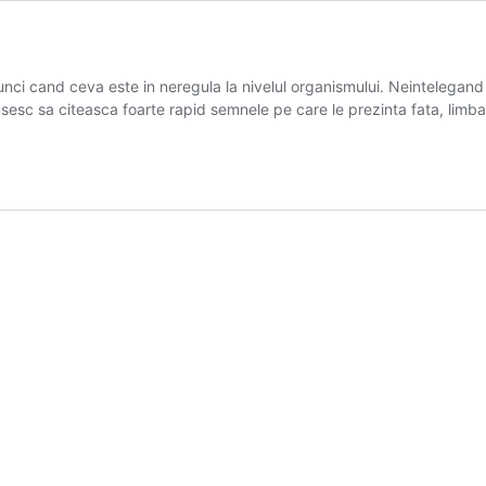
nci cand ceva este in neregula la nivelul organismului. Neintelegand ac
usesc sa citeasca foarte rapid semnele pe care le prezinta fata, limb